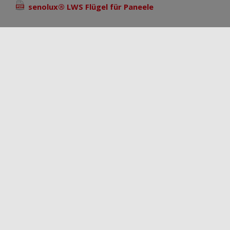
senolux® LWS Flügel für Paneele
Contact & travel box
CHOOSE COUNTRY
CHOOSE A KLEPSCH-GROUP COMPANY
TYPE OF APPLICATION
Senova Kunststoffe GmbH & Co. KG